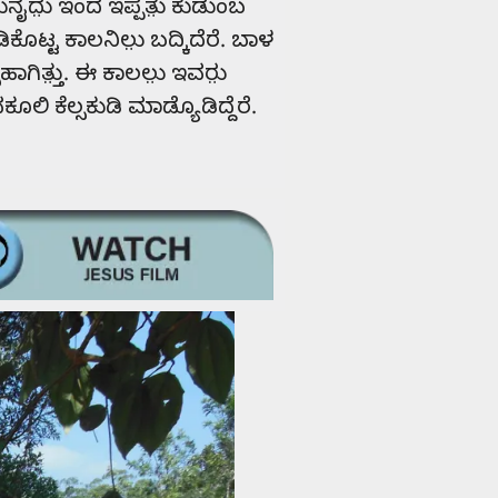
಼ನೈದು಼ ಇಂದ ಇಪ್ಪತು಼ ಕುಡುಂಬ
ಕೊಟ್ಟ ಕಾಲನಿಲು಼ ಬದ್ಕಿದೆರೆ. ಬಾಳ
ಹಾಗಿತ್ತು಼. ಈ ಕಾಲಲು಼ ಇವರು಼
ೂಲಿ ಕೆಲ್ಸಕುಡಿ ಮಾಡ್ಯೊಡಿದ್ದೆರೆ.