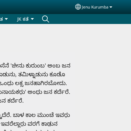
Jenu Kurumba
Select your language
ಿತ
JK ಕತೆ
ಾಸೆನೆ 'ಜೇನು ಕುರುಂಬ' ಅಂಬ ಜನ
ಾಡುನು, ತಮಿಳ್ನಾಡುನು ಕೂಡೊ
಼ ಒಂದು಼ ಲಕ್ಸ ಜನಹಾಗಿರಬೋದು.
ು಼ನಾಯಕರು಼' ಅಂದು಼ ಜನ ಕರ್ದೆರೆ.
 ಕರ್ದೆರೆ.
ಕಿದೆರೆ. ಬಾಳ ಕಾಲ ಮುಂಚೆ ಇವರು಼
 ಇವರೆಲ್ಲಾರು಼ ವರಗೆ ಕಾಡು಼ನ