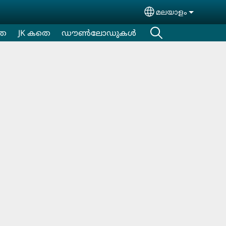
മലയാളം
Select your langu
ിത
JK കതെ
ഡൗൺലോഡുകൾ